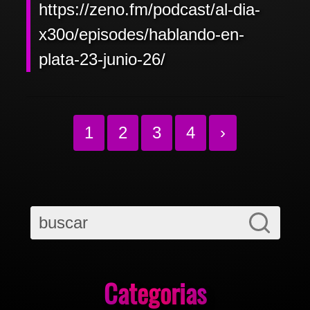
https://zeno.fm/podcast/al-dia-
x30o/episodes/hablando-en-
plata-23-junio-26/
1
2
3
4
›
Categorias