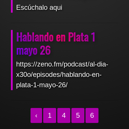
Escúchalo aqui
Hablando en Plata 1
mayo 26
https://zeno.fm/podcast/al-dia-
x30o/episodes/hablando-en-
plata-1-mayo-26/
‹
1
4
5
6