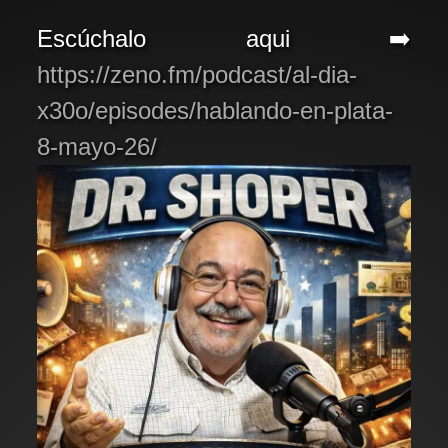
Escúchalo aqui ➡️
https://zeno.fm/podcast/al-dia-
x30o/episodes/hablando-en-plata-
8-mayo-26/